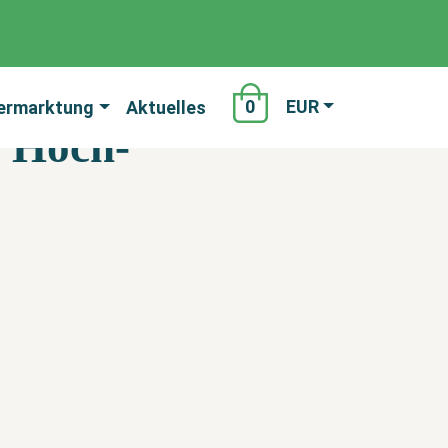
0
EUR
ermarktung
Aktuelles
i Hoch-