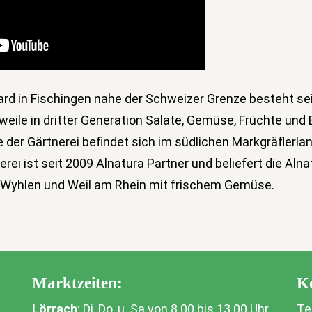
ard in Fischingen nahe der Schweizer Grenze besteht sei
rweile in dritter Generation Salate, Gemüse, Früchte und
der Gärtnerei befindet sich im südlichen Markgräflerland
nerei ist seit 2009 Alnatura Partner und beliefert die Al
-Wyhlen und Weil am Rhein mit frischem Gemüse.
Marktzeiten:
K
Lörrach
: Di, Do, u. Sa von 8.00 bis 13.00 Uhr
Te