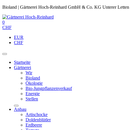
Bioland | Gärtnerei Hoch-Reinhard GmbH & Co. KG Unterer Letten
0
CHF
EUR
CHF
Startseite
Gärtnerei
Wir
Bioland
Ökologie
Bio-Jungpflanzenverkauf
Energie
Stellen
Anbau
Artischocke
Doldenblütler
Erdbeere